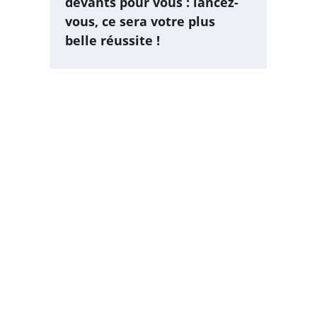
devants pour vous : lancez-
vous, ce sera votre plus 
belle réussite !
Conciergerie Comme à la maison
Gestion de logements en location courte durée.
SERVICES
Nos services
Nos tarifs
Demander une estimation
RESSOURCES