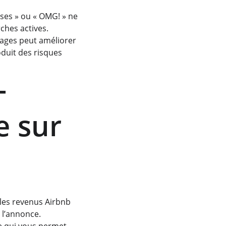
ses » ou « OMG! » ne 
ches actives.
ages peut améliorer 
oduit des risques 
-
e sur 
 les revenus Airbnb 
e l’annonce.