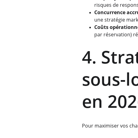
risques de responsa
Concurrence accr
une stratégie mark
Coûts opérationn
par réservation) r
4. Stra
sous-l
en 202
Pour maximiser vos chan