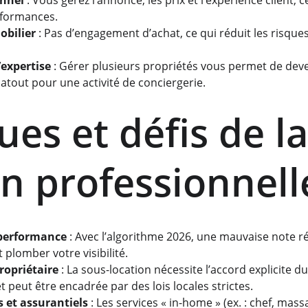
onnel
 : Vous gérez l’annonce, les prix et l’expérience client,
rformances.
obilier
 : Pas d’engagement d’achat, ce qui réduit les risques
expertise
 : Gérer plusieurs propriétés vous permet de deve
 atout pour une activité de conciergerie.
ues et défis de l
on professionnell
performance
 : Avec l’algorithme 2026, une mauvaise note ré
plomber votre visibilité.
ropriétaire
 : La sous-location nécessite l’accord explicite d
 et peut être encadrée par des lois locales strictes.
s et assurantiels
 : Les services « in-home » (ex. : chef, ma