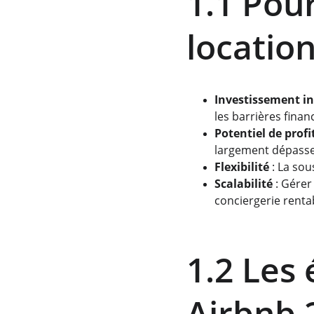
1.1 Pou
locatio
Investissement ini
les barrières finan
Potentiel de profi
largement dépasser 
Flexibilité
 : La so
Scalabilité
 : Gére
conciergerie renta
1.2 Les 
Airbnb 2