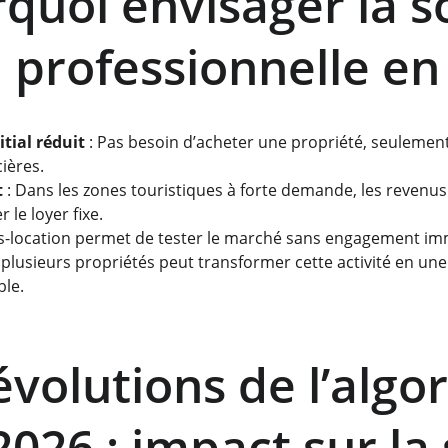
rquoi envisager la s
n professionnelle en
tial réduit
 : Pas besoin d’acheter une propriété, seulement 
cières.
t
 : Dans les zones touristiques à forte demande, les revenu
le loyer fixe.
us-location permet de tester le marché sans engagement imm
r plusieurs propriétés peut transformer cette activité en une
ble.
évolutions de l’algo
026 : impact sur la