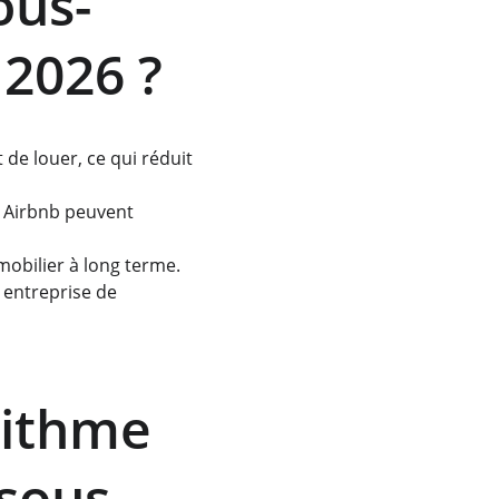
ous-
 2026 ?
de louer, ce qui réduit 
s Airbnb peuvent 
obilier à long terme.
 entreprise de 
rithme 
 sous-