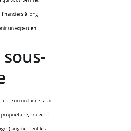
 ce qui vous permet 
 financiers à long 
nir un expert en 
a sous-
e
cente ou un faible taux 
u propriétaire, souvent 
ssages) augmentent les 