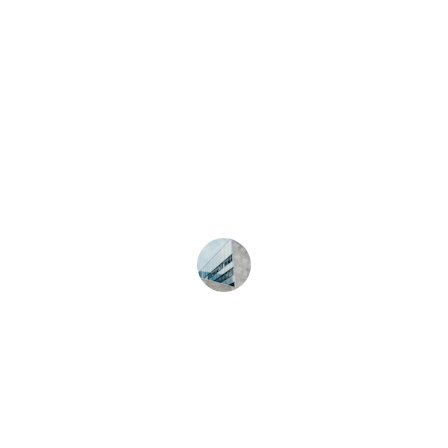
Jean Dupont
★★★★★
Une gestion impeccable de mon 
portefeuille immobilier, les logements 
sont toujours bien entretenus et 
attractifs.
Marie Curie
Conciergerie Comme à la maison