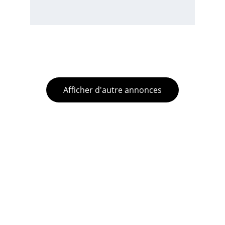
Afficher d'autre annonces
Nantes
Explorez nos 
locations courte durée
gérées à 
Nantes
 et dans l’
agglomération 
nantaise
 par notre 
conciergerie 
spécialisée
 en 
gestion locative
.