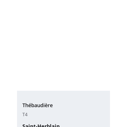
Thébaudière
T4
Saint-Herblain