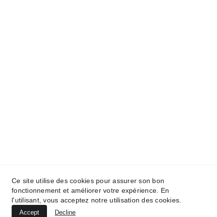
Gestion de logements en location courte durée.
SERVICES
Nos services
Nos tarifs
Demander une estimation
RESSOURCES
Contact
Actualités
Nos biens
LÉGAL
Politique de confidentialité
Ce site utilise des cookies pour assurer son bon
Mentions légales
fonctionnement et améliorer votre expérience. En
l'utilisant, vous acceptez notre utilisation des cookies.
Accept
Decline